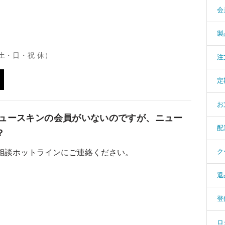
会
製
（土・日・祝 休）
注
定
お
ニュースキンの会員がいないのですが、ニュー
配
？
相談ホットラインにご連絡ください。
ク
返
登
ロ