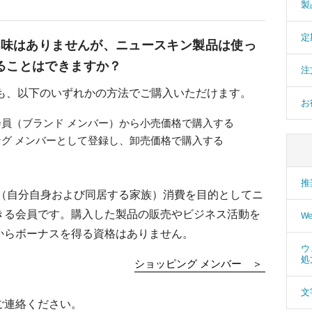
製
定
興味はありませんが、ニュースキン製品は使っ
ることはできますか？
注
ても、以下のいずれかの方法でご購入いただけます。
お
員（ブランド メンバー）から小売価格で購入する
グ メンバーとして登録し、卸売価格で購入する
推
己（自分自身および同居する家族）消費を目的としてニ
きる会員です。購入した製品の販売やビジネス活動を
W
からボーナスを得る資格はありません。
ウ
処
ショッピング メンバー ＞
文
ご連絡ください。