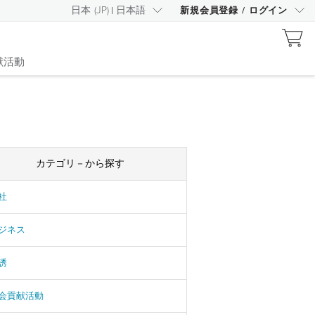
日本
(
JP
)
日本語
新規会員登録
/
ログイン
献活動
カテゴリ－から探す
社
ジネス
誘
会貢献活動