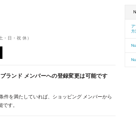
N
ア
方
（土・日・祝 休）
N
Nu
らブランド メンバーへの登録変更は可能です
録条件を満たしていれば、ショッピング メンバーから
能です。