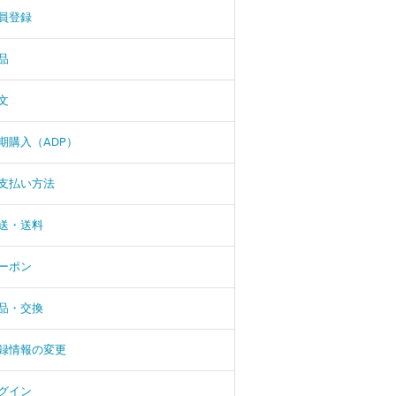
員登録
品
文
期購入（ADP）
支払い方法
送・送料
ーポン
品・交換
録情報の変更
グイン