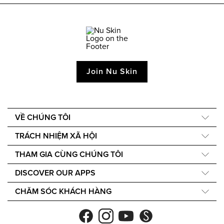
Join Nu Skin
VỀ CHÚNG TÔI
Giới Thiệu Về Chúng Tôi
TRÁCH NHIỆM XÃ HỘI
Câu chuyện của chúng tôi
Force for Good
THAM GIA CÙNG CHÚNG TÔI
40 năm thành lập của chúng tôi
Nourish the Children
EmpowerMe
Careers
DISCOVER OUR APPS
Tính Bền Vững
DirectSelling.org
Newsroom
Nu Skin Vera®
Triết Lý Về Thành Phần
CHĂM SÓC KHÁCH HÀNG
Một tiếng nói toàn cầu
Investors
Nu Skin Stela
liên hệ chúng tôi
The Source
Product Status